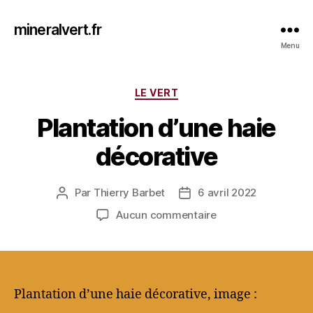
mineralvert.fr
Menu
Catégories
LE VERT
Plantation d’une haie
décorative
Par
Thierry Barbet
6 avril 2022
Auteur
Date
de
de
sur
Aucun commentaire
l’article
l’article
Plantation
d’une
haie
décorative
Plantation d’une haie décorative, image :