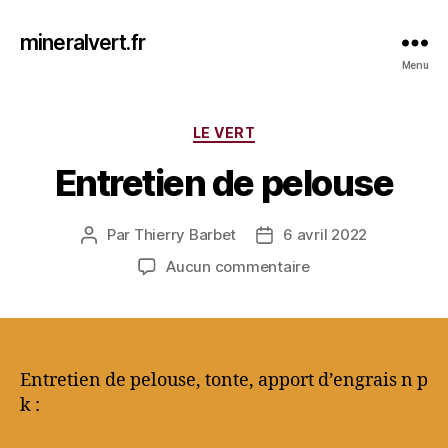
mineralvert.fr
Menu
Catégories
LE VERT
Entretien de pelouse
Par
Thierry Barbet
6 avril 2022
Auteur
Date
de
de
sur
Aucun commentaire
l’article
l’article
Entretien
de
pelouse
Entretien de pelouse, tonte, apport d’engrais n p
k :